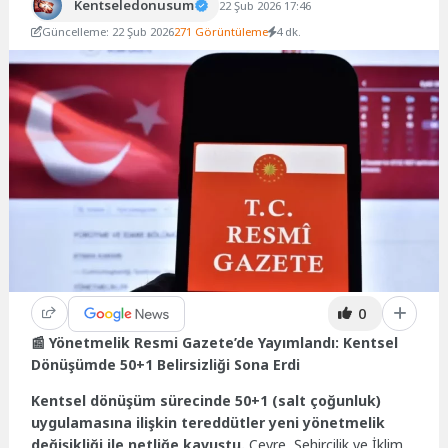
Kentseledonusum
22 Şub 2026 17:46
Güncelleme: 22 Şub 2026
271 Görüntüleme
4 dk.
0
📰 Yönetmelik Resmi Gazete’de Yayımlandı: Kentsel
Dönüşümde 50+1 Belirsizliği Sona Erdi
Kentsel dönüşüm sürecinde 50+1 (salt çoğunluk)
uygulamasına ilişkin tereddütler yeni yönetmelik
değişikliği ile netliğe kavuştu.
Çevre, Şehircilik ve İklim