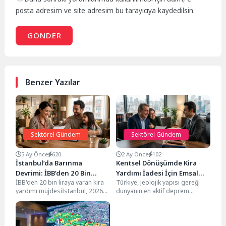
posta adresim ve site adresim bu tarayıcıya kaydedilsin.
GÖNDER
Benzer Yazılar
Sektörel Gündem
Sektörel Gündem
5 Ay Önce
620
2 Ay Önce
102
İstanbul’da Barınma
Kentsel Dönüşümde Kira
Devrimi: İBB’den 20 Bin
Yardımı İadesi İçin Emsal
İBB'den 20 bin liraya varan kira
Türkiye, jeolojik yapısı gereği
Liraya Varan Kira Yardımı ve
Karar: Haklarınızı Nasıl
yardımı müjdesiİstanbul, 2026
dünyanın en aktif deprem
Kentsel Dönüşümün Yeni Yol
Korursunuz?
yılına derinleşen bir barınma
kuşaklarından birinin üzerinde
Haritası
krizi ve...
yer almaktadır. Bu gerçekle...