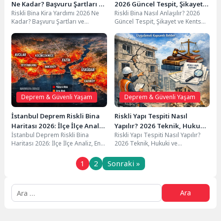
Ne Kadar? Başvuru Şartları ve
2026 Güncel Tespit, Şikayet
Riskli Bina Kira Yardımı 2026 Ne
Riskli Bina Nasıl Anlaşılır? 2026
Ödeme Süreci
ve Kentsel Dönüşüm Rehberi
Kadar? Başvuru Şartları ve
Güncel Tespit, Şikayet ve Kentsel
Ödeme Süreci Deprem riski
Dönüşüm Rehberi Türkiye’nin
nedeniyle...
deprem kuşağında...
Deprem & Güvenli Yaşam
Deprem & Güvenli Yaşam
İstanbul Deprem Riskli Bina
Riskli Yapı Tespiti Nasıl
Haritası 2026: İlçe İlçe Analiz,
Yapılır? 2026 Teknik, Hukuki
İstanbul Deprem Riskli Bina
Riskli Yapı Tespiti Nasıl Yapılır?
En Riskli Mahalleler ve
ve Uygulamalı Kapsamlı
Haritası 2026: İlçe İlçe Analiz, En
2026 Teknik, Hukuki ve
Kentsel Dönüşüm Rehberi
Rehber
Riskli Mahalleler ve Kentsel
Uygulamalı Kapsamlı Rehber
Dönüşüm...
Türkiye bir deprem...
1
2
Sonraki »
Arama: