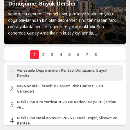
Dönüşüme: Büyük Dersler
venezuela depremi kentsel dönüşümYeryüzünün en yıkıcı
doğa olaylarından biri olan depremler, sınır tanımadan farklı
coğrafyalarda benzer trajedilere yol açmaktadır. Son
dönemde Güney Amerika'nın kuzey kıyılarında,...
1
2
3
4
5
6
7
8
Venezuela Depreminden Kentsel Dönüşüme: Büyük
1
Dersler
Vaka Analizi: İstanbul Deprem Risk Haritası 2026
2
Gerçekleri
Riskli Bina Kira Yardımı 2026 Ne Kadar? Başvuru Şartları
3
ve…
Riskli Bina Nasıl Anlaşılır? 2026 Güncel Tespit, Şikayet ve
4
Kentsel…