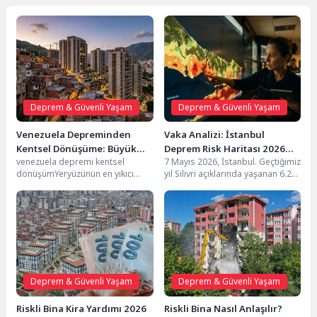
İstanbul Deprem Riskli Bina Haritası 2026: İlçe İlçe Analiz,
5
En…
Riskli Yapı Tespiti Nasıl Yapılır? 2026 Teknik, Hukuki ve
6
Uygulamalı…
Asrın Felaketi’nin İzleri Silindi: 455 Bin Konutla Yeniden
7
Doğuş
Deprem & Güvenli Yaşam
Deprem & Güvenli Yaşam
Modern Dönüşümün Görünmeyen Yükü: Kentsel Yenilenme
8
Venezuela Depreminden
Vaka Analizi: İstanbul
Sürecinde Kronik Stres ve…
Kentsel Dönüşüme: Büyük
Deprem Risk Haritası 2026
venezuela depremi kentsel
7 Mayıs 2026, İstanbul. Geçtiğimiz
Dersler
Gerçekleri
dönüşümYeryüzünün en yıkıcı
yıl Silivri açıklarında yaşanan 6.2
doğa olaylarından biri olan
büyüklüğündeki uyarıcı sarsıntının
depremler, sınır tanımadan farklı
ardından güncellenen...
coğrafyalarda...
Deprem & Güvenli Yaşam
Deprem & Güvenli Yaşam
Riskli Bina Kira Yardımı 2026
Riskli Bina Nasıl Anlaşılır?