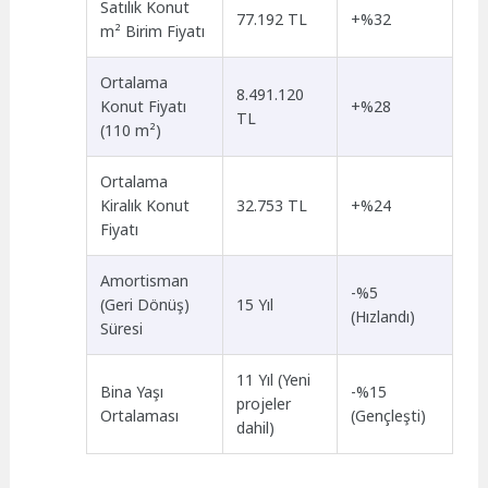
Satılık Konut
77.192 TL
+%32
m² Birim Fiyatı
Ortalama
8.491.120
Konut Fiyatı
+%28
TL
(110 m²)
Ortalama
Kiralık Konut
32.753 TL
+%24
Fiyatı
Amortisman
-%5
(Geri Dönüş)
15 Yıl
(Hızlandı)
Süresi
11 Yıl (Yeni
Bina Yaşı
-%15
projeler
Ortalaması
(Gençleşti)
dahil)