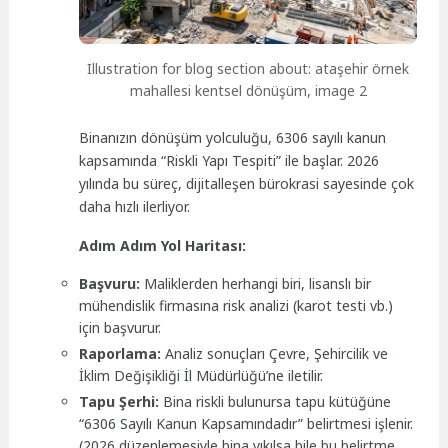
Illustration for blog section about: ataşehir örnek
mahallesi kentsel dönüşüm, image 2
Binanızın dönüşüm yolculuğu, 6306 sayılı kanun
kapsamında “Riskli Yapı Tespiti” ile başlar. 2026
yılında bu süreç, dijitalleşen bürokrasi sayesinde çok
daha hızlı ilerliyor.
Adım Adım Yol Haritası:
Başvuru:
Maliklerden herhangi biri, lisanslı bir
mühendislik firmasına risk analizi (karot testi vb.)
için başvurur.
Raporlama:
Analiz sonuçları Çevre, Şehircilik ve
İklim Değişikliği İl Müdürlüğü’ne iletilir.
Tapu Şerhi:
Bina riskli bulunursa tapu kütüğüne
“6306 Sayılı Kanun Kapsamındadır” belirtmesi işlenir.
(2026 düzenlemesiyle bina yıkılsa bile bu belirtme