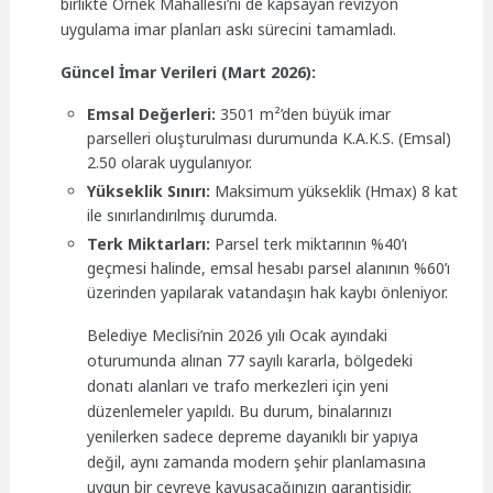
birlikte Örnek Mahallesi’ni de kapsayan revizyon
uygulama imar planları askı sürecini tamamladı.
Güncel İmar Verileri (Mart 2026):
Emsal Değerleri:
3501 m²’den büyük imar
parselleri oluşturulması durumunda K.A.K.S. (Emsal)
2.50 olarak uygulanıyor.
Yükseklik Sınırı:
Maksimum yükseklik (Hmax) 8 kat
ile sınırlandırılmış durumda.
Terk Miktarları:
Parsel terk miktarının %40’ı
geçmesi halinde, emsal hesabı parsel alanının %60’ı
üzerinden yapılarak vatandaşın hak kaybı önleniyor.
Belediye Meclisi’nin 2026 yılı Ocak ayındaki
oturumunda alınan 77 sayılı kararla, bölgedeki
donatı alanları ve trafo merkezleri için yeni
düzenlemeler yapıldı. Bu durum, binalarınızı
yenilerken sadece depreme dayanıklı bir yapıya
değil, aynı zamanda modern şehir planlamasına
uygun bir çevreye kavuşacağınızın garantisidir.