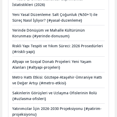
İstatistikleri (2026)
Yeni Yasal Düzenleme: Salt Çoğunluk (%50+1) ile
Süreç Nasıl İşliyor? {#yasal-duzenleme}
Yerinde Dönüşüm ve Mahalle Kültürünün
Korunması {#yerinde-donusum}
Riskli Yapı Tespiti ve Yıkım Süreci: 2026 Prosedürleri
{#riskli-yapi}
Altyapı ve Sosyal Donatı Projeleri: Yeni Yaşam
Alanları {#altyapi-projeleri}
Metro Hattı Etkisi: Göztepe-Ataşehir-Ümraniye Hattı
ve Değer Artışı {#metro-etkisi}
Sakinlerin Görüşleri ve Uzlaşma Ofislerinin Rolü
{#uzlasma-ofisleri}
Yatırımcılar İçin 2026-2030 Projeksiyonu {#yatirim-
projeksiyonu}