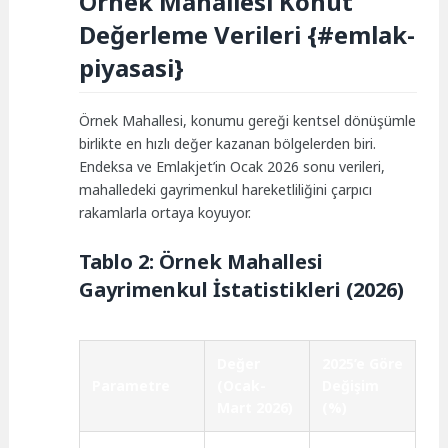
Örnek Mahallesi Konut
Değerleme Verileri {#emlak-
piyasasi}
Örnek Mahallesi, konumu gereği kentsel dönüşümle
birlikte en hızlı değer kazanan bölgelerden biri.
Endeksa ve Emlakjet’in Ocak 2026 sonu verileri,
mahalledeki gayrimenkul hareketliliğini çarpıcı
rakamlarla ortaya koyuyor.
Tablo 2: Örnek Mahallesi
Gayrimenkul İstatistikleri (2026)
Değer
2025’e Göre
Parametre
(Ocak-
Değişim
Mart 2026)
(%)