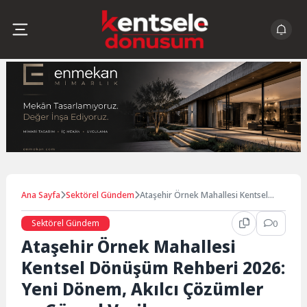
Skip
to
content
Ana Sayfa
Sektörel Gündem
Ataşehir Örnek Mahallesi Kentsel
Dönüşüm Rehberi 2026: Yeni Dönem,
Akılcı Çözümler ve Güncel Veriler
Sektörel Gündem
0
Ataşehir Örnek Mahallesi
Kentsel Dönüşüm Rehberi 2026:
Yeni Dönem, Akılcı Çözümler