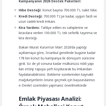
Kampanyanın 2026 Destek Paketleri:
Hibe Desteği:
Konut başına 700.000 TL nakit hibe.
Kredi Desteği:
700.000 TL’ye kadar, uygun faizli ve
uzun vadeli kredi imkanı.
Kira Yardımı:
Tahliye edilen ev sahiplerine ve
kiracılara verilen 100.000 TL tek seferlik taşınma ve
kira desteği.
Bakan Murat Kurum’un Mart 2026’da yaptığı
açıklamaya göre, İstanbul genelinde bugüne kadar
178 bin konut bu kampanya ile dönüşüm sürecine
girdi. Siz de yıl sonuna kadar mülkünüzü riskli yapı
ilan ettirip tapuya şerh koydurarak bu imkandan
faydalanabilirsiniz. Bekleme sürelerinden kaynaklı
mağduriyetlerin önüne geçmek için başvurularınızı
e-Devlet üzerinden yapmanız önerilmektedir.
Emlak Piyasası Analizi: