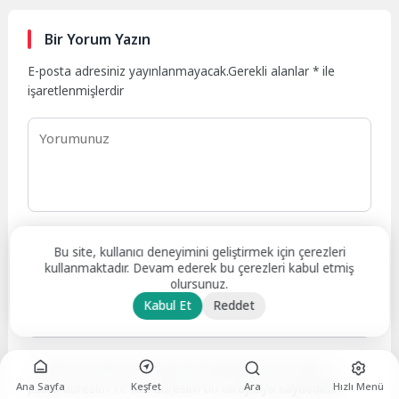
Bir Yorum Yazın
E-posta adresiniz yayınlanmayacak.
Gerekli alanlar
*
ile
işaretlenmişlerdir
Bu site, kullanıcı deneyimini geliştirmek için çerezleri
kullanmaktadır. Devam ederek bu çerezleri kabul etmiş
olursunuz.
Kabul Et
Reddet
Daha sonraki yorumlarımda kullanılması için adım, e-
Ana Sayfa
Keşfet
Ara
Hızlı Menü
posta adresim ve site adresim bu tarayıcıya kaydedilsin.