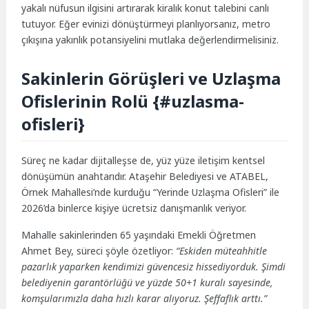
yakalı nüfusun ilgisini artırarak kiralık konut talebini canlı
tutuyor. Eğer evinizi dönüştürmeyi planlıyorsanız, metro
çıkışına yakınlık potansiyelini mutlaka değerlendirmelisiniz.
Sakinlerin Görüşleri ve Uzlaşma
Ofislerinin Rolü {#uzlasma-
ofisleri}
Süreç ne kadar dijitalleşse de, yüz yüze iletişim kentsel
dönüşümün anahtarıdır. Ataşehir Belediyesi ve ATABEL,
Örnek Mahallesi’nde kurduğu “Yerinde Uzlaşma Ofisleri” ile
2026’da binlerce kişiye ücretsiz danışmanlık veriyor.
Mahalle sakinlerinden 65 yaşındaki Emekli Öğretmen
Ahmet Bey, süreci şöyle özetliyor:
“Eskiden müteahhitle
pazarlık yaparken kendimizi güvencesiz hissediyorduk. Şimdi
belediyenin garantörlüğü ve yüzde 50+1 kuralı sayesinde,
komşularımızla daha hızlı karar alıyoruz. Şeffaflık arttı.”