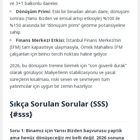
ve 3+1 balkonlu daireler.
Dönüşüm Primi:
Eski bir binadan alınan daire, dönüşüm
sonrası (Yarısı Bizden ve emsal artışı etkisiyle) %100 ile
%150 arasında bir “dönüşüm primi” getirme potansiyeline
sahip.
Finans Merkezi Etkisi:
İstanbul Finans Merkezi’nin
(İFM) tam kapasiteye ulaşmasıyla, Örnek Mahallesi İFM
çalışanları için birinci tercih noktası haline geliyor.
2026, bu dönüşüm trenine binmek için “son güvenli durak”
olarak görülüyor. Maliyetlerin stabilizasyonu ve yasal
süreçlerin kısalması, riski seven ve sevmeyen tüm
yatırımcılar için uygun bir zemin hazırlıyor.
Sıkça Sorulan Sorular (SSS)
{#sss}
Soru 1: Binamız için Yarısı Bizden başvurusu yaptık
ama henüz dönüşeceğiz mi belli değil. 2026 sonuna