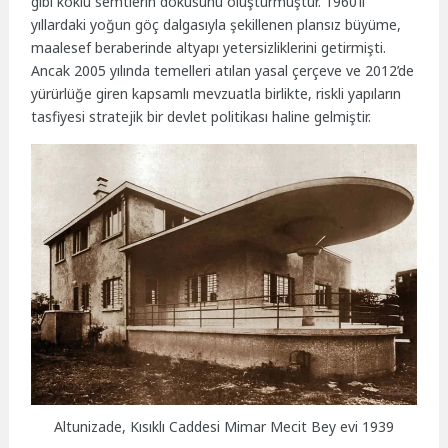
gibi köklü semtlerin dokusunu oluşturmuştur. 1960’lı
yıllardaki yoğun göç dalgasıyla şekillenen plansız büyüme,
maalesef beraberinde altyapı yetersizliklerini getirmişti.
Ancak 2005 yılında temelleri atılan yasal çerçeve ve 2012’de
yürürlüğe giren kapsamlı mevzuatla birlikte, riskli yapıların
tasfiyesi stratejik bir devlet politikası haline gelmiştir.
Altunizade, Kısıklı Caddesi Mimar Mecit Bey evi 1939