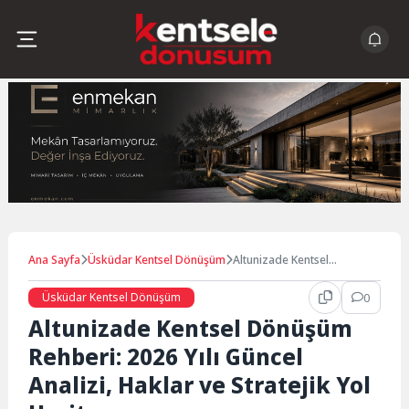
Skip
to
content
Ana Sayfa
Üsküdar Kentsel Dönüşüm
Altunizade Kentsel
Dönüşüm Rehberi: 2026 Yılı
Güncel Analizi, Haklar ve
Üsküdar Kentsel Dönüşüm
0
Stratejik Yol Haritası
Altunizade Kentsel Dönüşüm
Rehberi: 2026 Yılı Güncel
Analizi, Haklar ve Stratejik Yol