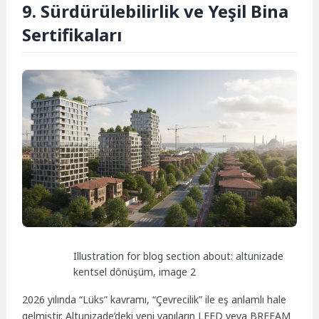
9. Sürdürülebilirlik ve Yeşil Bina
Sertifikaları
Illustration for blog section about: altunizade
kentsel dönüşüm, image 2
2026 yılında “Lüks” kavramı, “Çevrecilik” ile eş anlamlı hale
gelmiştir. Altunizade’deki yeni yapıların LEED veya BREEAM