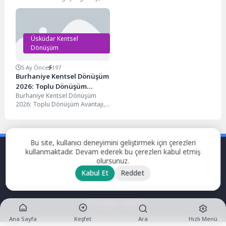
Müteahhit Seçimi ve
Yaşam Rehberi
İstanbul Anadolu Yakası’nda
derinden hissedebileceğiniz,
Bölgesel Analiz Rehberi
Üsküdar ilçesine bağlı,
Boğaz’ın serin rüzgârlarını
Boğaziçi...
bağrına basan Üsküdar’ın...
Üsküdar Kentsel
Dönüşüm
5 Ay Önce
197
Burhaniye Kentsel Dönüşüm
2026: Toplu Dönüşüm
Burhaniye Kentsel Dönüşüm
Avantajı, İmar Artışı, Ulaşım
2026: Toplu Dönüşüm Avantajı,
Aksları ve Mahalle Analizi
İmar Artışı, Ulaşım Aksları ve
Mahalle Analizi Üsküdar’ın...
Bu site, kullanıcı deneyimini geliştirmek için çerezleri
kullanmaktadır. Devam ederek bu çerezleri kabul etmiş
olursunuz.
Kabul Et
Reddet
Tüm hakları saklıdır.
Ana Sayfa
Keşfet
Ara
Hızlı Menü