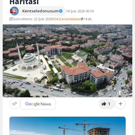
Haritası
Kentseledonusum
18 Şub 2026 00:59
Güncelleme: 22 Şub 2026
554 Görüntüleme
14 dk.
1