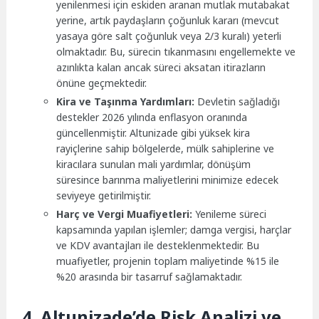
yenilenmesi için eskiden aranan mutlak mutabakat
yerine, artık paydaşların çoğunluk kararı (mevcut
yasaya göre salt çoğunluk veya 2/3 kuralı) yeterli
olmaktadır. Bu, sürecin tıkanmasını engellemekte ve
azınlıkta kalan ancak süreci aksatan itirazların
önüne geçmektedir.
Kira ve Taşınma Yardımları:
Devletin sağladığı
destekler 2026 yılında enflasyon oranında
güncellenmiştir. Altunizade gibi yüksek kira
rayiçlerine sahip bölgelerde, mülk sahiplerine ve
kiracılara sunulan mali yardımlar, dönüşüm
süresince barınma maliyetlerini minimize edecek
seviyeye getirilmiştir.
Harç ve Vergi Muafiyetleri:
Yenileme süreci
kapsamında yapılan işlemler; damga vergisi, harçlar
ve KDV avantajları ile desteklenmektedir. Bu
muafiyetler, projenin toplam maliyetinde %15 ile
%20 arasında bir tasarruf sağlamaktadır.
4. Altunizade’de Risk Analizi ve