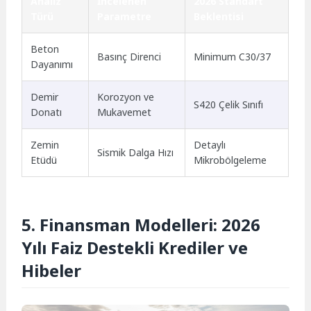
Analiz
İncelenen
2026 Standart
Türü
Parametre
Beklentisi
Beton
Basınç Direnci
Minimum C30/37
Dayanımı
Demir
Korozyon ve
S420 Çelik Sınıfı
Donatı
Mukavemet
Zemin
Detaylı
Sismik Dalga Hızı
Etüdü
Mikrobölgeleme
5. Finansman Modelleri: 2026
Yılı Faiz Destekli Krediler ve
Hibeler