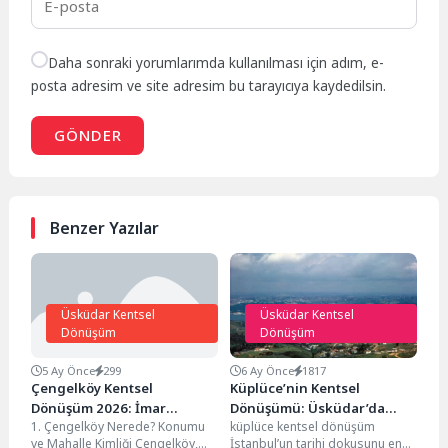
Daha sonraki yorumlarımda kullanılması için adım, e-
posta adresim ve site adresim bu tarayıcıya kaydedilsin.
GÖNDER
Benzer Yazılar
Üsküdar Kentsel
Üsküdar Kentsel
Dönüşüm
Dönüşüm
5 Ay Önce
299
6 Ay Önce
1817
Çengelköy Kentsel
Küplüce’nin Kentsel
Dönüşüm 2026: İmar
Dönüşümü: Üsküdar’da
1. Çengelköy Nerede? Konumu
küplüce kentsel dönüşüm
Durumu, Deprem Riski,
Güvenli Gelecek ve Modern
ve Mahalle Kimliği Çengelköy,
İstanbul’un tarihi dokusunu en