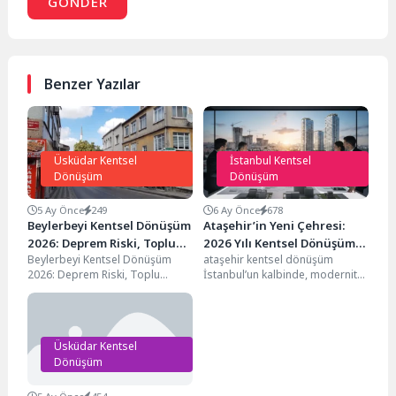
GÖNDER
Benzer Yazılar
Üsküdar Kentsel
İstanbul Kentsel
Dönüşüm
Dönüşüm
5 Ay Önce
249
6 Ay Önce
678
Beylerbeyi Kentsel Dönüşüm
Ataşehir’in Yeni Çehresi:
2026: Deprem Riski, Toplu
2026 Yılı Kentsel Dönüşüm
Beylerbeyi Kentsel Dönüşüm
ataşehir kentsel dönüşüm
Dönüşüm Avantajı, Tapu
Rehberi ve Güvenli Yaşam
2026: Deprem Riski, Toplu
İstanbul’un kalbinde, modernite
Süreci ve Boğaz Hattında
Alanları
Dönüşüm Avantajı, Tapu Süreci
ile geleneksel dokunun iç içe
Değer Analizi
ve Boğaz Hattında Değer...
geçtiği Ataşehir, 2026 yılı...
Üsküdar Kentsel
Dönüşüm