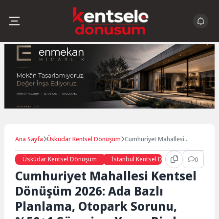
Skip
to
content
Ana Sayfa
Üsküdar Kentsel Dönüşüm
Cumhuriyet Mahallesi
Kentsel Dönüşüm 2026: Ada
Bazlı Planlama, Otopark
Üsküdar Kentsel Dönüşüm
İstanbul Kentsel Dönüşüm
0
Sorunu, %50+1 Süreci ve
Cumhuriyet Mahallesi Kentsel
Yarısı Bizden Desteği ile
Gelecek Vizyonu
Dönüşüm 2026: Ada Bazlı
Planlama, Otopark Sorunu,