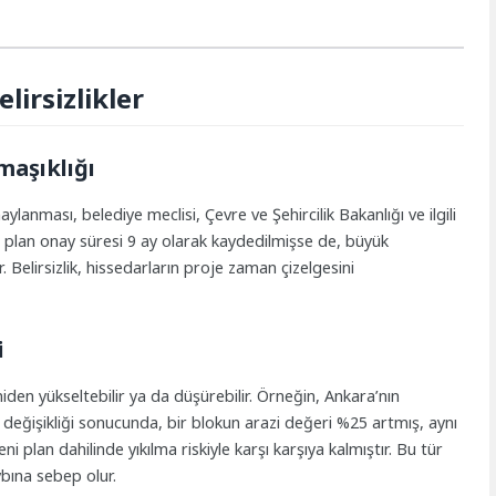
lirsizlikler
maşıklığı
anması, belediye meclisi, Çevre ve Şehircilik Bakanlığı ve ilgili
ma plan onay süresi 9 ay olarak kaydedilmişse de, büyük
 Belirsizlik, hissedarların proje zaman çizelgesini
i
niden yükseltebilir ya da düşürebilir. Örneğin, Ankara’nın
 değişikliği sonucunda, bir blokun arazi değeri %25 artmış, aynı
 plan dahilinde yıkılma riskiyle karşı karşıya kalmıştır. Bu tür
ybına sebep olur.