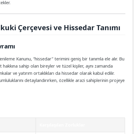
ekler.
uki Çerçevesi ve Hissedar Tanımı
vramı
ileme Kanunu, “hissedar” terimini geniş bir tanımla ele alır. Bu
hakkına sahip olan bireyler ve tüzel kişiler, aynı zamanda
alar ve yatırım ortaklıkları da hissedar olarak kabul edilir.
luluklarını detaylandırırken, özellikle arazi sahiplerinin projeye
Karşılaşılan Zorluklar