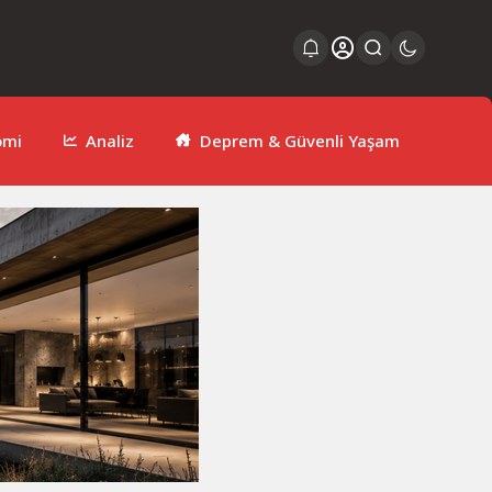
omi
Analiz
Deprem & Güvenli Yaşam