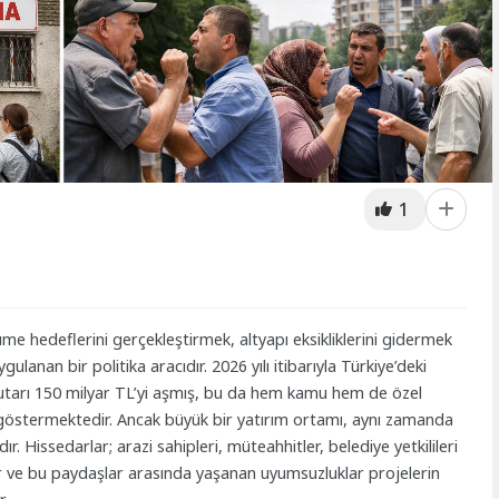
1
me hedeflerini gerçekleştirmek, altyapı eksikliklerini gidermek
ulanan bir politika aracıdır. 2026 yılı itibarıyla Türkiye’deki
utarı 150 milyar TL’yi aşmış, bu da hem kamu hem de özel
nı göstermektedir. Ancak büyük bir yatırım ortamı, aynı zamanda
r. Hissedarlar; arazi sahipleri, müteahhitler, belediye yetkilileri
sar ve bu paydaşlar arasında yaşanan uyumsuzluklar projelerin