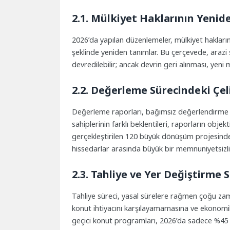
2.1. Mülkiyet Haklarının Yeni
2026’da yapılan düzenlemeler, mülkiyet hakların
şeklinde yeniden tanımlar. Bu çerçevede, arazi s
devredilebilir; ancak devrin geri alınması, yeni 
2.2. Değerleme Sürecindeki Çel
Değerleme raporları, bağımsız değerlendirme ku
sahiplerinin farklı beklentileri, raporların objekti
gerçekleştirilen 120 büyük dönüşüm projesinde
hissedarlar arasında büyük bir memnuniyetsizl
2.3. Tahliye ve Yer Değiştirme S
Tahliye süreci, yasal sürelere rağmen çoğu zam
konut ihtiyacını karşılayamamasına ve ekonomik
geçici konut programları, 2026’da sadece %45 