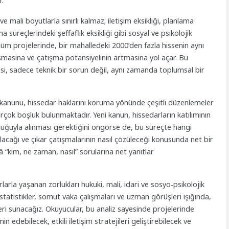
r.
 mali boyutlarla sınırlı kalmaz; iletişim eksikliği, planlama
lma süreçlerindeki şeffaflık eksikliği gibi sosyal ve psikolojik
nüşüm projelerinde, bir mahalledeki 2000’den fazla hissenin aynı
aşmasına ve çatışma potansiyelinin artmasına yol açar. Bu
si, sadece teknik bir sorun değil, aynı zamanda toplumsal bir
kanunu, hissedar haklarını koruma yönünde çeşitli düzenlemeler
çok boşluk bulunmaktadır. Yeni kanun, hissedarların katılımının
luğuyla alınması gerektiğini öngörse de, bu süreçte hangi
ıtılacağı ve çıkar çatışmalarının nasıl çözüleceği konusunda net bir
â “kim, ne zaman, nasıl” sorularına net yanıtlar
rla yaşanan zorlukları hukuki, mali, idari ve sosyo‑psikolojik
 istatistikler, somut vaka çalışmaları ve uzman görüşleri ışığında,
eri sunacağız. Okuyucular, bu analiz sayesinde projelerinde
n edebilecek, etkili iletişim stratejileri geliştirebilecek ve