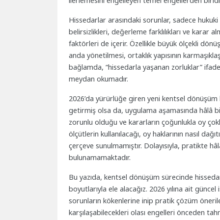
ilerlemesini engelleyen temel engellerden biridi
Hissedarlar arasındaki sorunlar, sadece hukuki ve
belirsizlikleri, değerleme farklılıkları ve karar a
faktörleri de içerir. Özellikle büyük ölçekli dö
anda yönetilmesi, ortaklık yapısının karmaşıkl
bağlamda, “hissedarla yaşanan zorluklar” ifade
meydan okumadır.
2026’da yürürlüğe giren yeni kentsel dönüşüm 
getirmiş olsa da, uygulama aşamasında hâlâ bir
zorunlu olduğu ve kararların çoğunlukla oy çok
ölçütlerin kullanılacağı, oy haklarının nasıl dağ
çerçeve sunulmamıştır. Dolayısıyla, pratikte hâl
bulunamamaktadır.
Bu yazıda, kentsel dönüşüm sürecinde hissedarla
boyutlarıyla ele alacağız. 2026 yılına ait güncel
sorunların kökenlerine inip pratik çözüm öneril
karşılaşabilecekleri olası engelleri önceden tahmi