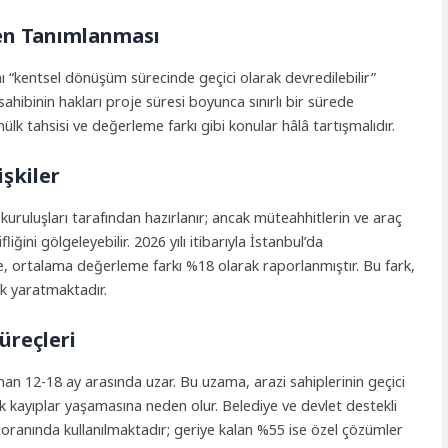
den Tanımlanması
ı “kentsel dönüşüm sürecinde geçici olarak devredilebilir”
ahibinin hakları proje süresi boyunca sınırlı bir sürede
mülk tahsisi ve değerleme farkı gibi konular hâlâ tartışmalıdır.
işkiler
ruluşları tarafından hazırlanır; ancak müteahhitlerin ve araç
fliğini gölgeleyebilir. 2026 yılı itibarıyla İstanbul’da
, ortalama değerleme farkı %18 olarak raporlanmıştır. Bu fark,
ik yaratmaktadır.
üreçleri
an 12-18 ay arasında uzar. Bu uzama, arazi sahiplerinin geçici
 kayıplar yaşamasına neden olur. Belediye ve devlet destekli
oranında kullanılmaktadır; geriye kalan %55 ise özel çözümler