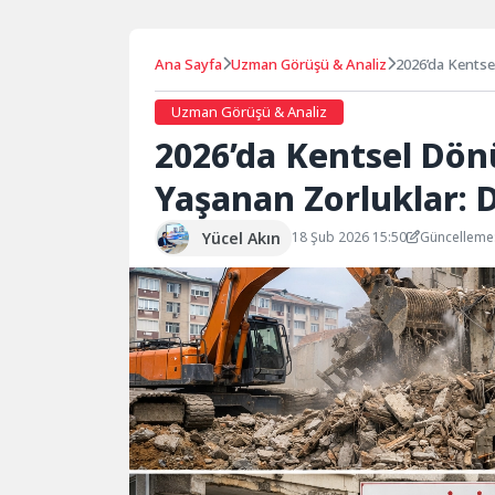
Ana Sayfa
Uzman Görüşü & Analiz
2026’da Kentse
Analiz
Uzman Görüşü & Analiz
2026’da Kentsel Dön
Yaşanan Zorluklar: D
Yücel Akın
18 Şub 2026 15:50
Güncelleme