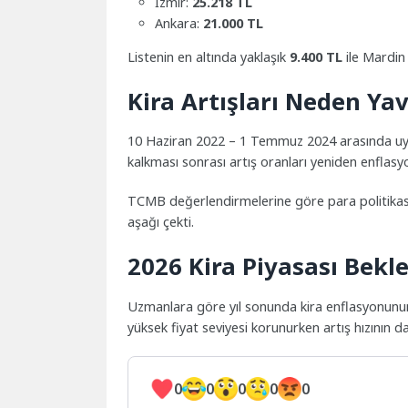
İzmir:
25.218 TL
Ankara:
21.000 TL
Listenin en altında yaklaşık
9.400 TL
ile Mardin 
Kira Artışları Neden Ya
10 Haziran 2022 – 1 Temmuz 2024 arasında uygula
kalkması sonrası artış oranları yeniden enflasy
TCMB değerlendirmelerine göre para politikasınd
aşağı çekti.
2026 Kira Piyasası Bekle
Uzmanlara göre yıl sonunda kira enflasyonunu
yüksek fiyat seviyesi korunurken artış hızının d
0
0
0
0
0