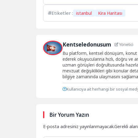
Etiketler :
istanbul
Kira Haritası
Kentseledonusum
Yönetici
Bu platform, kentsel dönüşüm, konut pi
ederek okuyucularına hızlı, doğru ve an
uzman görüşleri doğrultusunda hazırlanan
mevzuat değişiklikleri gibi konular de
bilgiye zamanında ulaşmasını sağlamak
Kullanıcıya ait herhangi bir sosyal med
Bir Yorum Yazın
E-posta adresiniz yayınlanmayacak.
Gerekli ala