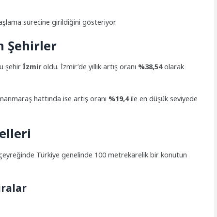
aşlama sürecine girildiğini gösteriyor.
n Şehirler
ğu şehir
İzmir
oldu. İzmir’de yıllık artış oranı
%38,54
olarak
nmaraş hattında ise artış oranı
%19,4
ile en düşük seviyede
lleri
 çeyreğinde Türkiye genelinde 100 metrekarelik bir konutun
ralar