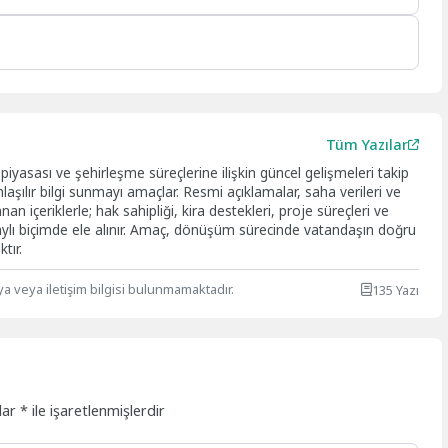
Tüm Yazılar
yasası ve şehirleşme süreçlerine ilişkin güncel gelişmeleri takip
laşılır bilgi sunmayı amaçlar. Resmi açıklamalar, saha verileri ve
 içeriklerle; hak sahipliği, kira destekleri, proje süreçleri ve
taylı biçimde ele alınır. Amaç, dönüşüm sürecinde vatandaşın doğru
tır.
ya veya iletişim bilgisi bulunmamaktadır.
135 Yazı
nlar
*
ile işaretlenmişlerdir