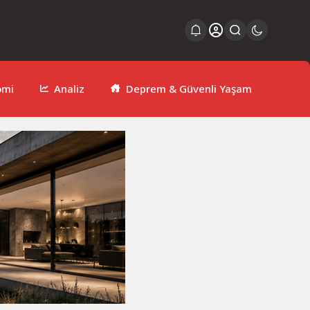
omi
Analiz
Deprem & Güvenli Yaşam