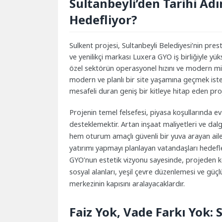
Sultanbeyli’den Tarihi Adı
Hedefliyor?
Sulkent projesi, Sultanbeyli Belediyesi’nin pres
ve yenilikçi markası Luxera GYO iş birliğiyle yük
özel sektörün operasyonel hızını ve modern mim
modern ve planlı bir site yaşamına geçmek iste
mesafeli duran geniş bir kitleye hitap eden proj
Projenin temel felsefesi, piyasa koşullarında e
desteklemektir. Artan inşaat maliyetleri ve dalg
hem oturum amaçlı güvenli bir yuva arayan aile
yatırımı yapmayı planlayan vatandaşları hedef
GYO’nun estetik vizyonu sayesinde, projeden ko
sosyal alanları, yeşil çevre düzenlemesi ve güç
merkezinin kapısını aralayacaklardır.
Faiz Yok, Vade Farkı Yok: 