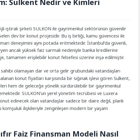
m: Sulkent Nedir ve Kimleri
tijli iştirak şirketi SULKON ile gayrimenkul sektörünün güvenilir
selen dev bir konut projesidir. Bu iş birliği, kamu güvencesi ile
ari deneyimini aynı potada eritmektedir. İstanbul’da güvenli,
yen ancak yüksek faiz sarmalı nedeniyle banka kredilerine
e, tamamen erişilebilir konut felsefesi üzerine inşa edilmiştir.
v sahibi olamayan dar ve orta gelir grubundaki vatandaşları
alanan konut fiyatları karşısında bir sığınak işlevi gören Sulkent,
leri hem de geleceğe yönelik sürdürülebilir bir gayrimenkul
lemektedir. SULKON’un yerel yönetim tecrübesi ve Luxera
nut edinecek olan vatandaşlar sadece bir daire değil, planlı
lü komşuluk ilişkileriyle zenginleşen modern bir yaşam
Sıfır Faiz Finansman Modeli Nasıl