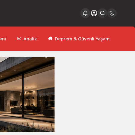
omi
Analiz
Deprem & Güvenli Yaşam