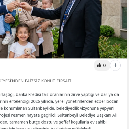
0
İYESİ’NDEN FAİZSİZ KONUT FIRSATI
aştığı, banka kredisi faiz oranlarının zirve yaptığı ve dar ya da
lerinin ertelendiği 2026 yılında, yerel yönetimlerden ezber bozan
nde konumlanan Sultanbeyli’de, belediyecilik vizyonuna yepyeni
ojesi resmen hayata geçirildi. Sultanbeyli Belediye Başkanı Ali
eden, tamamen bütçe dostu ve şeffaf koşullarla ev sahibi
lkent için başvuru sürecinin başladığını müjdeledi.