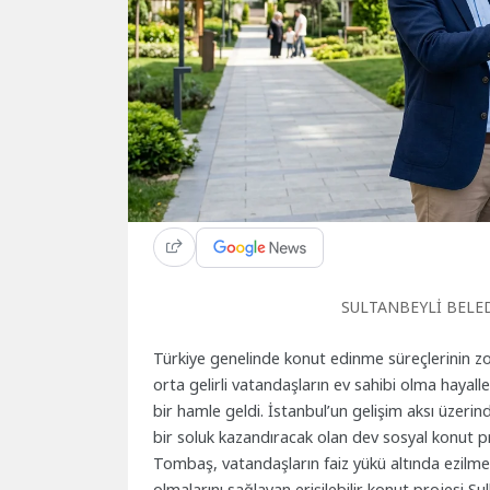
SULTANBEYLİ BELED
Türkiye genelinde konut edinme süreçlerinin zorl
orta gelirli vatandaşların ev sahibi olma hayal
bir hamle geldi. İstanbul’un gelişim aksı üzeri
bir soluk kazandıracak olan dev sosyal konut pr
Tombaş, vatandaşların faiz yükü altında ezilm
olmalarını sağlayan erişilebilir konut projesi Su