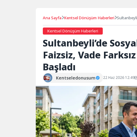
Ana Sayfa
Kentsel Dönüşüm Haberleri
Sultanbeyli
Projesi Baş
Kentsel Dönüşüm Haberleri
Sultanbeyli’de Sosyal
Faizsiz, Vade Farksı
Başladı
Kentseledonusum
22 Haz 2026 12:49