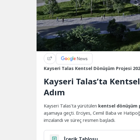
Kayseri Talas Kentsel Dönüşüm Projesi 20
Kayseri Talas’ta Kentse
Adım
Kayseri Talas’ta yürütülen
kentsel dönüşüm p
aşamaya geçti. Erciyes, Cemil Baba ve Hatipoğlu
imzalandı ve süreç resmen başladı.
İçerik Tablosu