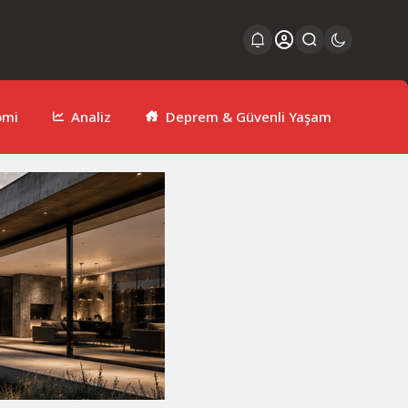
omi
Analiz
Deprem & Güvenli Yaşam