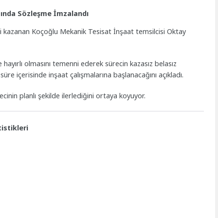
asında Sözleşme İmzalandı
eyi kazanan Koçoğlu Mekanik Tesisat İnşaat temsilcisi Oktay
e hayırlı olmasını temenni ederek sürecin kazasız belasız
 süre içerisinde inşaat çalışmalarına başlanacağını açıkladı.
nin planlı şekilde ilerlediğini ortaya koyuyor.
stikleri