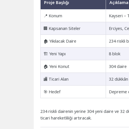
Proje Başlığı
Açıklama
📍 Konum
Kayseri – 
🏢 Kapsanan Siteler
Erciyes, C
🏚️ Yıkılacak Daire
234 riskli
🏗️ Yeni Yapı
8 blok
🏠 Yeni Konut
304 daire
🏬 Ticari Alan
32 dükkân
🎯 Hedef
Depreme da
234 riskli dairenin yerine 304 yeni daire ve 3
ticari hareketliliği artıracak.