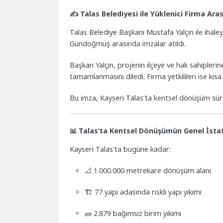
✍️ Talas Belediyesi ile Yüklenici Firma Ar
Talas Belediye Başkanı Mustafa Yalçın ile ihal
Gündoğmuş arasında imzalar atıldı.
Başkan Yalçın, projenin ilçeye ve hak sahiplerin
tamamlanmasını diledi. Firma yetkilileri ise kısa
Bu imza, Kayseri Talas’ta kentsel dönüşüm süreci
📊 Talas’ta Kentsel Dönüşümün Genel İstati
Kayseri Talas’ta bugüne kadar:
📐 1.000.000 metrekare dönüşüm alanı
🏗️ 77 yapı adasında riskli yapı yıkımı
🧱 2.879 bağımsız birim yıkımı