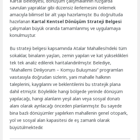
Kartal Belediyesi, dönüşüm çalışmalarının rüzgarda
savrulan yapraklar gibi düzensiz ilerlemesini önlemek
amacıyla bilimsel bir alt yapı hazırlamıştır. Bu doğrultuda
hazırlanan
Kartal Kentsel Dönüşüm Strateji Belgesi
çalışmaları büyük oranda tamamlanmış ve uygulamaya
konulmuştur.
Bu strateji belgesi kapsamında Atalar Mahallesi’ndeki tüm
sokaklar, binaların yaşları, zemin yapıları ve kat yükseklikleri
tek tek analiz edilerek haritalandırılmıştır. Belediye,
“Mahallemi Dinliyorum – Komşu Buluşması” programları
vasıtasıyla doğrudan sizlerin, yani mahalle halkının
taleplerini, kaygılarını ve beklentilerini bu stratejik plana
dahil etmiştir. Böylelikle hangi bölgede yerinde dönüşüm
yapılacağı, hangi alanların yeşil alan veya sosyal donatı
alanı olarak ayrılacağı önceden planlanmıştır. Bu sayede
bina bazlı dönüşümler yapılırken mahallenin genel otopark,
yol ve sosyal alan kapasitesi de eş zamanlı olarak
büyütülmektedir.