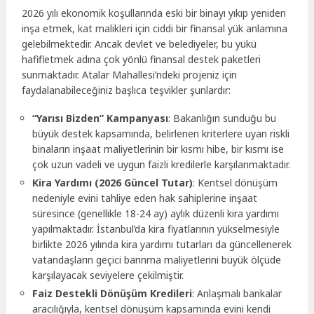
2026 yılı ekonomik koşullarında eski bir binayı yıkıp yeniden
inşa etmek, kat malikleri için ciddi bir finansal yük anlamına
gelebilmektedir. Ancak devlet ve belediyeler, bu yükü
hafifletmek adına çok yönlü finansal destek paketleri
sunmaktadır. Atalar Mahallesi’ndeki projeniz için
faydalanabileceğiniz başlıca teşvikler şunlardır:
“Yarısı Bizden” Kampanyası
: Bakanlığın sunduğu bu
büyük destek kapsamında, belirlenen kriterlere uyan riskli
binaların inşaat maliyetlerinin bir kısmı hibe, bir kısmı ise
çok uzun vadeli ve uygun faizli kredilerle karşılanmaktadır.
Kira Yardımı (2026 Güncel Tutar)
: Kentsel dönüşüm
nedeniyle evini tahliye eden hak sahiplerine inşaat
süresince (genellikle 18-24 ay) aylık düzenli kira yardımı
yapılmaktadır. İstanbul’da kira fiyatlarının yükselmesiyle
birlikte 2026 yılında kira yardımı tutarları da güncellenerek
vatandaşların geçici barınma maliyetlerini büyük ölçüde
karşılayacak seviyelere çekilmiştir.
Faiz Destekli Dönüşüm Kredileri
: Anlaşmalı bankalar
aracılığıyla, kentsel dönüşüm kapsamında evini kendi