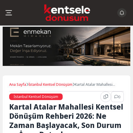
Skip
to
content
Ana Sayfa
İstanbul Kentsel Dönüşüm
Kartal Atalar Mahallesi
Kentsel Dönüşüm Rehberi
2026: Ne Zaman Başlayacak,
İstanbul Kentsel Dönüşüm
0
Son Durum ve İmar Detayları
Kartal Atalar Mahallesi Kentsel
Dönüşüm Rehberi 2026: Ne
Zaman Başlayacak, Son Durum