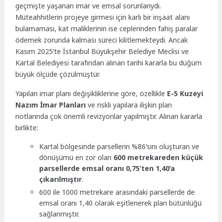
geçmişte yaşanan imar ve emsal sorunlarıydı.
Müteahhitlerin projeye girmesi için karlı bir inşaat alanı
bulamaması, kat maliklerinin ise ceplerinden fahiş paralar
ödemek zorunda kalması süreci kilitlemekteydi. Ancak
Kasım 2025’te İstanbul Büyükşehir Belediye Meclisi ve
Kartal Belediyesi tarafından alınan tarihi kararla bu düğüm
büyük ölçüde çözülmüştür.
Yapılan imar planı değişikliklerine göre, özellikle
E-5 Kuzeyi
Nazım İmar Planları
ve riskli yapılara ilişkin plan
notlarında çok önemli revizyonlar yapılmıştır. Alınan kararla
birlikte:
Kartal bölgesinde parsellerin %86’sını oluşturan ve
dönüşümü en zor olan
600 metrekareden küçük
parsellerde emsal oranı 0,75’ten 1,40’a
çıkarılmıştır
.
600 ile 1000 metrekare arasındaki parsellerde de
emsal oranı 1,40 olarak eşitlenerek plan bütünlüğü
sağlanmıştır.