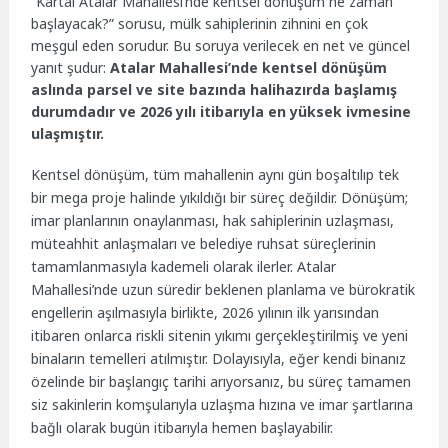
“Kartal Atalar Mahallesi’nde kentsel dönüşüm ne zaman
başlayacak?” sorusu, mülk sahiplerinin zihnini en çok
meşgul eden sorudur. Bu soruya verilecek en net ve güncel
yanıt şudur:
Atalar Mahallesi’nde kentsel dönüşüm
aslında parsel ve site bazında halihazırda başlamış
durumdadır ve 2026 yılı itibarıyla en yüksek ivmesine
ulaşmıştır.
Kentsel dönüşüm, tüm mahallenin aynı gün boşaltılıp tek
bir mega proje halinde yıkıldığı bir süreç değildir. Dönüşüm;
imar planlarının onaylanması, hak sahiplerinin uzlaşması,
müteahhit anlaşmaları ve belediye ruhsat süreçlerinin
tamamlanmasıyla kademeli olarak ilerler. Atalar
Mahallesi’nde uzun süredir beklenen planlama ve bürokratik
engellerin aşılmasıyla birlikte, 2026 yılının ilk yarısından
itibaren onlarca riskli sitenin yıkımı gerçekleştirilmiş ve yeni
binaların temelleri atılmıştır. Dolayısıyla, eğer kendi binanız
özelinde bir başlangıç tarihi arıyorsanız, bu süreç tamamen
siz sakinlerin komşularıyla uzlaşma hızına ve imar şartlarına
bağlı olarak bugün itibarıyla hemen başlayabilir.