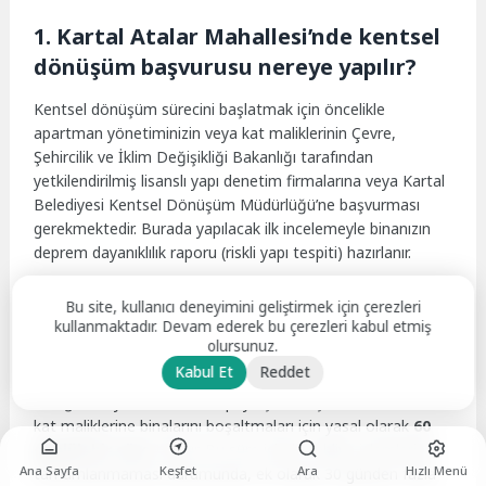
1. Kartal Atalar Mahallesi’nde kentsel
dönüşüm başvurusu nereye yapılır?
Kentsel dönüşüm sürecini başlatmak için öncelikle
apartman yönetiminizin veya kat maliklerinin Çevre,
Şehircilik ve İklim Değişikliği Bakanlığı tarafından
yetkilendirilmiş lisanslı yapı denetim firmalarına veya Kartal
Belediyesi Kentsel Dönüşüm Müdürlüğü’ne başvurması
gerekmektedir. Burada yapılacak ilk incelemeyle binanızın
deprem dayanıklılık raporu (riskli yapı tespiti) hazırlanır.
2. Binamızın riskli çıkması durumunda
Bu site, kullanıcı deneyimini geliştirmek için çerezleri
kullanmaktadır. Devam ederek bu çerezleri kabul etmiş
tahliye için ne kadar süremiz var?
olursunuz.
Kabul Et
Reddet
Bakanlık veya belediye tarafından binanızın “Riskli Yapı”
olduğu onaylandıktan ve tapuya şerh düşüldükten sonra,
kat maliklerine binalarını boşaltmaları için yasal olarak
60
günlük bir süre
tanınır. Bu süre içinde tahliye işlemlerinin
Ana Sayfa
Keşfet
Ara
Hızlı Menü
tamamlanmaması durumunda, ek olarak 30 günden fazla