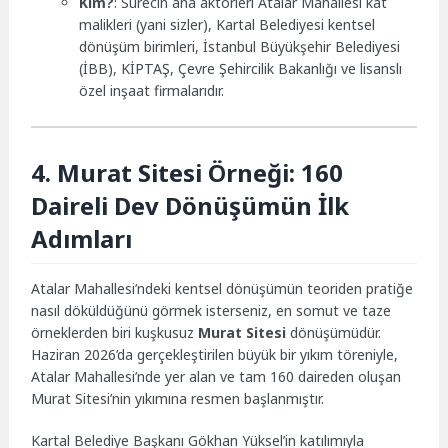
Kim?
: Sürecin ana aktörleri Atalar Mahallesi kat
malikleri (yani sizler), Kartal Belediyesi kentsel
dönüşüm birimleri, İstanbul Büyükşehir Belediyesi
(İBB), KİPTAŞ, Çevre Şehircilik Bakanlığı ve lisanslı
özel inşaat firmalarıdır.
4. Murat Sitesi Örneği: 160
Daireli Dev Dönüşümün İlk
Adımları
Atalar Mahallesi’ndeki kentsel dönüşümün teoriden pratiğe
nasıl döküldüğünü görmek isterseniz, en somut ve taze
örneklerden biri kuşkusuz
Murat Sitesi
dönüşümüdür.
Haziran 2026’da gerçekleştirilen büyük bir yıkım töreniyle,
Atalar Mahallesi’nde yer alan ve tam 160 daireden oluşan
Murat Sitesi’nin yıkımına resmen başlanmıştır.
Kartal Belediye Başkanı Gökhan Yüksel’in katılımıyla