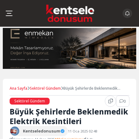
Skip
to
content
Ana Sayfa
Sektörel Gündem
Büyük Şehirlerde Beklenmedik
Elektrik Kesintileri
Sektörel Gündem
0
Büyük Şehirlerde Beklenmedik
Elektrik Kesintileri
Kentseledonusum
11 Oca 2025 02:48