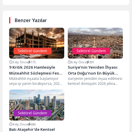
Benzer Yazılar
Sektörel Gündem
Sektörel Gündem
3 Ay Önce
175
6 Ay Önce
301
9 Kritik 2026 Hamlesiyle
Suriye’nin Yeniden İhyası:
Müteahhit Sözleşmesi Feshi
Orta Doğu’nun En Büyük
Müteahhit inşaata başlamıyor
suriyenin yeniden inşaa edilmesi
(Sektörü
Kentsel Dönüşüm
veya işi yarım bırakıyorsa, 2026
kentsel dönüşüm 2026 yılına
Hamlesinde Yeni Bir Dönem
güncel mevzuatıyla sözleşmeyi
girdiğimiz şu günlerde, Orta
tek taraflı feshedip mülkünüzü...
Doğu coğrafyası tarihin...
Sektörel Gündem
4 Ay Önce
686
Batı Ataşehir’de Kentsel