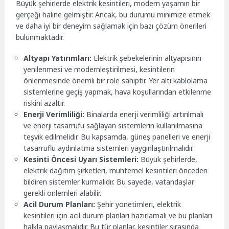
Büyük şehirlerde elektrik kesintileri, modern yaşamın bir
gerçeği haline gelmiştir. Ancak, bu durumu minimize etmek
ve daha iyi bir deneyim sağlamak için bazı çözüm önerileri
bulunmaktadır.
Altyapı Yatırımları:
Elektrik şebekelerinin altyapısının
yenilenmesi ve modernleştirilmesi, kesintilerin
önlenmesinde önemli bir role sahiptir. Yer altı kablolama
sistemlerine geçiş yapmak, hava koşullarından etkilenme
riskini azaltır.
Enerji Verimliliği:
Binalarda enerji verimliliği artırılmalı
ve enerji tasarrufu sağlayan sistemlerin kullanılmasına
teşvik edilmelidir. Bu kapsamda, güneş panelleri ve enerji
tasarruflu aydınlatma sistemleri yaygınlaştırılmalıdır.
Kesinti Öncesi Uyarı Sistemleri:
Büyük şehirlerde,
elektrik dağıtım şirketleri, muhtemel kesintileri önceden
bildiren sistemler kurmalıdır. Bu sayede, vatandaşlar
gerekli önlemleri alabilir.
Acil Durum Planları:
Şehir yönetimleri, elektrik
kesintileri için acil durum planları hazırlamalı ve bu planları
halkla paylaşmalıdır. Bu tür planlar, kesintiler sırasında