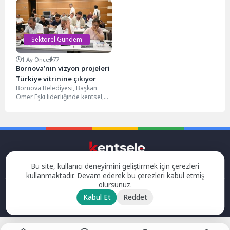
Boğaz’ın serin rüzgârlarını
kültürel açıdan en...
bağrına basan Üsküdar’ın...
Sektörel Gündem
1 Ay Önce
77
Bornova’nın vizyon projeleri
Türkiye vitrinine çıkıyor
Bornova Belediyesi, Başkan
Ömer Eşki liderliğinde kentsel,
yeşil ve dijital dönüşüm
vizyonunu ulusal arenaya
taşıyor....
Bu site, kullanıcı deneyimini geliştirmek için çerezleri
kullanmaktadır. Devam ederek bu çerezleri kabul etmiş
olursunuz.
Kabul Et
Reddet
Tüm hakları saklıdır.