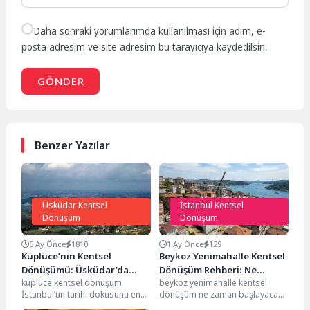
Daha sonraki yorumlarımda kullanılması için adım, e-
posta adresim ve site adresim bu tarayıcıya kaydedilsin.
GÖNDER
Benzer Yazılar
Üsküdar Kentsel
İstanbul Kentsel
Dönüşüm
Dönüşüm
6 Ay Önce
1810
1 Ay Önce
129
Küplüce’nin Kentsel
Beykoz Yenimahalle Kentsel
Dönüşümü: Üsküdar’da
Dönüşüm Rehberi: Ne
küplüce kentsel dönüşüm
beykoz yenimahalle kentsel
Güvenli Gelecek ve Modern
Zaman Başlayacak ve Son
İstanbul’un tarihi dokusunu en
dönüşüm ne zaman başlayacak ?
Yaşam Rehberi
Durum Nedir?
derinden hissedebileceğiniz,
İstanbul’un tarihi, coğrafi ve