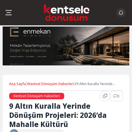
Skip
to
content
Ana Sayfa
Kentsel Dönüşüm Haberleri
9 Altın Kuralla Yerinde
Dönüşüm Projeleri: 2026’da
Mahalle Kültürü
Kentsel Dönüşüm Haberleri
0
9 Altın Kuralla Yerinde
Dönüşüm Projeleri: 2026’da
Mahalle Kültürü