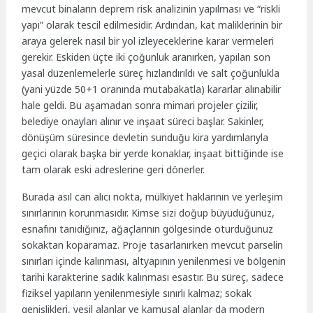
mevcut binaların deprem risk analizinin yapılması ve “riskli
yapı” olarak tescil edilmesidir. Ardından, kat maliklerinin bir
araya gelerek nasıl bir yol izleyeceklerine karar vermeleri
gerekir. Eskiden üçte iki çoğunluk aranırken, yapılan son
yasal düzenlemelerle süreç hızlandırıldı ve salt çoğunlukla
(yani yüzde 50+1 oranında mutabakatla) kararlar alınabilir
hale geldi. Bu aşamadan sonra mimari projeler çizilir,
belediye onayları alınır ve inşaat süreci başlar. Sakinler,
dönüşüm süresince devletin sunduğu kira yardımlarıyla
geçici olarak başka bir yerde konaklar, inşaat bittiğinde ise
tam olarak eski adreslerine geri dönerler.
Burada asıl can alıcı nokta, mülkiyet haklarının ve yerleşim
sınırlarının korunmasıdır. Kimse sizi doğup büyüdüğünüz,
esnafını tanıdığınız, ağaçlarının gölgesinde oturduğunuz
sokaktan koparamaz. Proje tasarlanırken mevcut parselin
sınırları içinde kalınması, altyapının yenilenmesi ve bölgenin
tarihi karakterine sadık kalınması esastır. Bu süreç, sadece
fiziksel yapıların yenilenmesiyle sınırlı kalmaz; sokak
genişlikleri, yeşil alanlar ve kamusal alanlar da modern