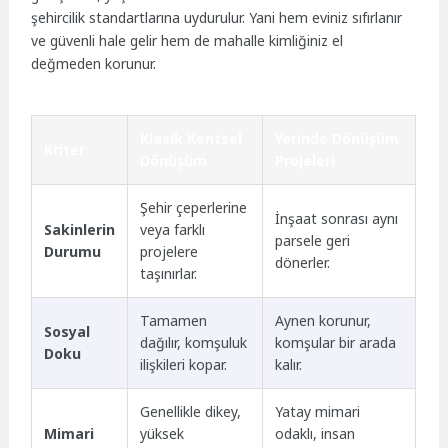
şehircilik standartlarına uydurulur. Yani hem eviniz sıfırlanır
ve güvenli hale gelir hem de mahalle kimliğiniz el
değmeden korunur.
Klasik Kentsel
Yerinde Dönüşüm
Kriter
Dönüşüm
Projeleri
Şehir çeperlerine
İnşaat sonrası aynı
Sakinlerin
veya farklı
parsele geri
Durumu
projelere
dönerler.
taşınırlar.
Tamamen
Aynen korunur,
Sosyal
dağılır, komşuluk
komşular bir arada
Doku
ilişkileri kopar.
kalır.
Genellikle dikey,
Yatay mimari
Mimari
yüksek
odaklı, insan