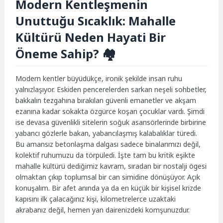
Modern Kentleşmenin
Unuttuğu Sıcaklık: Mahalle
Kültürü Neden Hayati Bir
Öneme Sahip? 🏘️
Modern kentler büyüdükçe, ironik şekilde insan ruhu
yalnızlaşıyor. Eskiden pencerelerden sarkan neşeli sohbetler,
bakkalın tezgahına bırakılan güvenli emanetler ve akşam
ezanına kadar sokakta özgürce koşan çocuklar vardı. Şimdi
ise devasa güvenlikli sitelerin soğuk asansörlerinde birbirine
yabancı gözlerle bakan, yabancılaşmış kalabalıklar türedi.
Bu amansız betonlaşma dalgası sadece binalarımızı değil,
kolektif ruhumuzu da törpüledi. İşte tam bu kritik eşikte
mahalle kültürü dediğimiz kavram, sıradan bir nostalji ögesi
olmaktan çıkıp toplumsal bir can simidine dönüşüyor. Açık
konuşalım. Bir afet anında ya da en küçük bir kişisel krizde
kapısını ilk çalacağınız kişi, kilometrelerce uzaktaki
akrabanız değil, hemen yan dairenizdeki komşunuzdur.