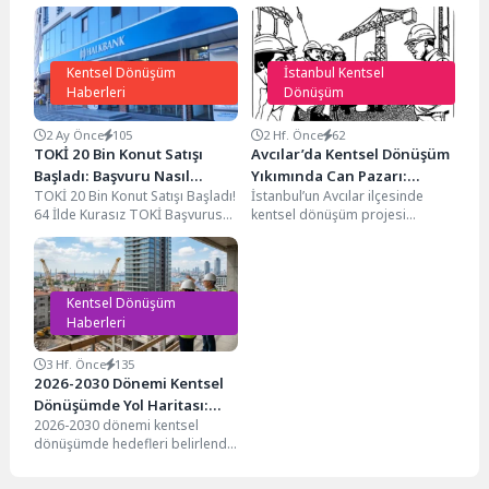
Kentsel Dönüşüm
İstanbul Kentsel
Haberleri
Dönüşüm
2 Ay Önce
105
2 Hf. Önce
62
TOKİ 20 Bin Konut Satışı
Avcılar’da Kentsel Dönüşüm
Başladı: Başvuru Nasıl
Yıkımında Can Pazarı:
TOKİ 20 Bin Konut Satışı Başladı!
İstanbul’un Avcılar ilçesinde
Yapılır? (64 İl)
Çöken Betonun Altında
64 İlde Kurasız TOKİ Başvurusu
kentsel dönüşüm projesi
Kalan İşçi Yaralandı
Nasıl Yapılır, Şartları Neler?...
kapsamında yıkımı sürdürülen
riskli bir binada iş kazası
meydana...
Kentsel Dönüşüm
Haberleri
3 Hf. Önce
135
2026-2030 Dönemi Kentsel
Dönüşümde Yol Haritası:
2026-2030 dönemi kentsel
Güvenli Geleceğin Yeni
dönüşümde hedefleri belirlendi
Kodları
Türkiye, deprem kuşağında yer
alan coğrafi yapısı ve