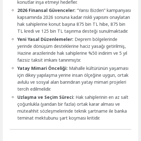
konutlar inşa etmeyi hedefler.
2026 Finansal Güvenceler:
“Yarısı Bizden” kampanyası
kapsamında 2026 sonuna kadar riskli yapısını onaylatan
hak sahiplerine konut başına 875 bin TL hibe, 875 bin
TL kredi ve 125 bin TL taşınma desteği sunulmaktadır.
Yeni Yasal Düzenlemeler:
Deprem bölgelerinde
yerinde dönüşüm desteklerine haciz yasağı getirilmiş,
Hazine arazilerinde hak sahiplerine %50 indirim ve 5 yıl
faizsiz taksit imkanı tanınmıştır.
Yatay Mimari Önceliği:
Mahalle kültürünün yaşaması
için dikey yapılaşma yerine insan ölçeğine uygun, ortak
avlulu ve sosyal alan barındıran yatay mimari projeleri
tercih edilmelidir.
Uzlaşma ve Seçim Süreci:
Hak sahiplerinin en az salt
çoğunlukla (yarıdan bir fazla) ortak karar alması ve
müteahhit sözleşmelerinde teknik şartname ile banka
teminat mektubunu şart koşması kritidir.