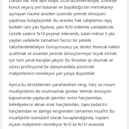
Dahası var. Yine aynı Mayıs 2026 düzenlemesiyle, üzerinde
konut veya iş yeri bulunan ve büyüklüğü bin metrekareyi
aşmayan Hazine arazileri üzerinde yerinde dönüşüm
yapılması kolaylaştırıldı. Bu araziler, hak sahiplerine rayiç
bedelin tam yarı fiyatına, yani %50 indirimle satılabilecek.
Üstelik sadece %10 peşinat ödenerek, kalan miktar 5 yıla
yayılan vadelerle tamamen faizsiz bir şekilde
taksitlendirilebiliyor. Görüyorsunuz ya; devlet finansal riskleri
azaltmak ve insanları yerinde dönüştürmeye teşvik etmek
için tüm yasal barajları yıkıyor. Bu fırsatları iyi okumak ve
süreci profesyonel bir danışmanlıkla yürütmek
maliyetlerinizi neredeyse yarı yarıya düşürebilir.
Ayrıca bu desteklerden yararlanırken vergi, harç ve rüsum
muafiyetlerini de unutmamak gerekir. Yerinde dönüşüm
kapsamında yapılacak işlemler; noter harçlarından,
belediyelerce alınan imar harçlarından, tapu kadastro
harçlarından ve damga vergisinden tamamen muaftır. Bu
muafiyetler kümülatif olarak hesaplandığında, toplam
inşaat maliyetinin neredeyse %10 ila %15’i arasında