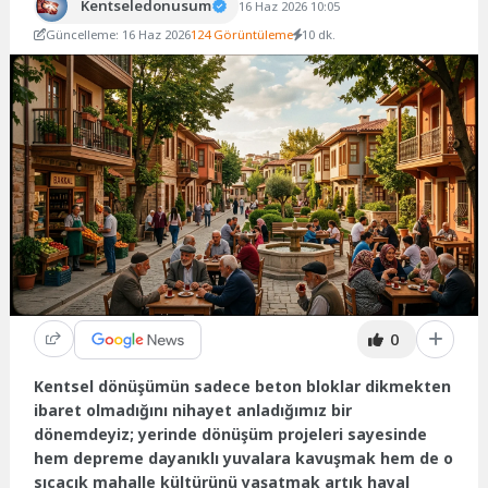
Kentseledonusum
16 Haz 2026 10:05
Güncelleme: 16 Haz 2026
124 Görüntüleme
10 dk.
0
Kentsel dönüşümün sadece beton bloklar dikmekten
ibaret olmadığını nihayet anladığımız bir
dönemdeyiz; yerinde dönüşüm projeleri sayesinde
hem depreme dayanıklı yuvalara kavuşmak hem de o
sıcacık mahalle kültürünü yaşatmak artık hayal