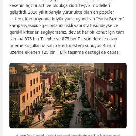
kesenin ağzını açtı ve oldukça ciddi teşvik modelleri
geliştirdi. 2026 yılı itibarıyla yürürlükte olan en popüler
sistem, kamuoyunda büyük yankı uyandıran “Yarısı Bizden”
kampanyasıdır. Eğer binanız riskli yapı statüsündeyse ve
gerekli kriterleri sağlıyorsanız, devlet her bir konut için tam
tamına 875 bin TL hibe ve 875 bin TL son derece cazip
ödeme koşullarına sahip kredi desteği sunuyor. Bunun
üzerine eklenen 125 bin TL’lik taşınma desteği de cabası.
A professional architectural rendering of a horizontal