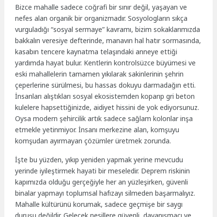
Bizce mahalle sadece coğrafi bir sınır değil, yaşayan ve
nefes alan organik bir organizmadır. Sosyologların sıkça
vurguladığı “sosyal sermaye” kavramı, bizim sokaklarımızda
bakkalın veresiye defterinde, manavın hal hatır sormasında,
kasabın tencere kaynatma telaşındaki anneye ettiği
yardımda hayat bulur. Kentlerin kontrolsüzce büyümesi ve
eski mahallelerin tamamen yıkılarak sakinlerinin şehrin
çeperlerine sürülmesi, bu hassas dokuyu darmadağın etti.
İnsanları alıştıkları sosyal ekosistemden koparıp gri beton
kulelere hapsettiğinizde, aidiyet hissini de yok ediyorsunuz.
Oysa modern şehircilik artık sadece sağlam kolonlar inşa
etmekle yetinmiyor. İnsanı merkezine alan, komşuyu
komşudan ayırmayan çözümler üretmek zorunda.
İşte bu yüzden, yıkıp yeniden yapmak yerine mevcudu
yerinde iyileştirmek hayati bir meseledir. Deprem riskinin
kapımızda olduğu gerçeğiyle her an yüzleşirken, güvenli
binalar yapmayı toplumsal hafızayı silmeden başarmalıyız.
Mahalle kültürünü korumak, sadece geçmişe bir saygı
duruşu değildir. Gelecek nesillere güvenli, dayanışmacı ve